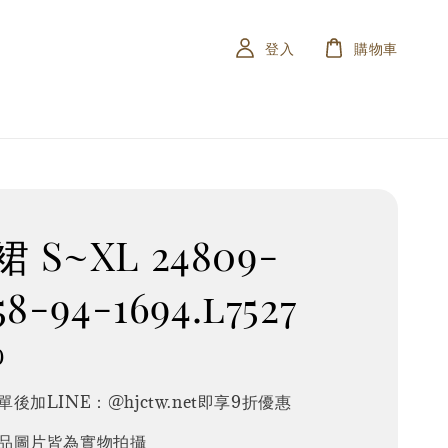
登入
購物車
 S~XL 24809-
58-94-1694.l7527
0
後加LINE：@hjctw.net即享9折優惠
品圖片皆為實物拍攝