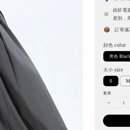
由於電
差別，
訂單滿
顔色 color
黑色 Blac
大小 size
S
數量