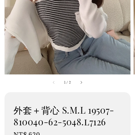
1
/
2
外套＋背心 S.M.L 19507-
810040-62-5048.l7126
Regular
NT$ 620