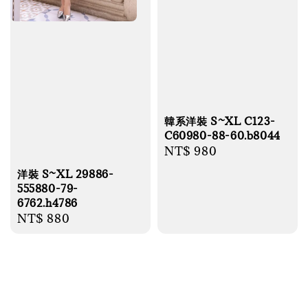
韓系洋裝 S~XL C123-
C60980-88-60.b8044
Regular
NT$ 980
price
洋裝 S~XL 29886-
555880-79-
6762.h4786
Regular
NT$ 880
price