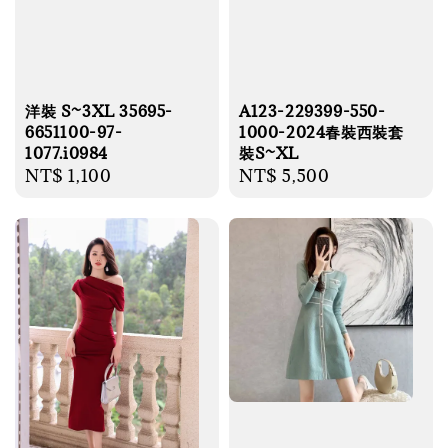
A123-229399-550-
洋裝 S~3XL 35695-
1000-2024春裝西裝套
6651100-97-
裝S~XL
1077.i0984
Regular
NT$ 5,500
Regular
NT$ 1,100
price
price