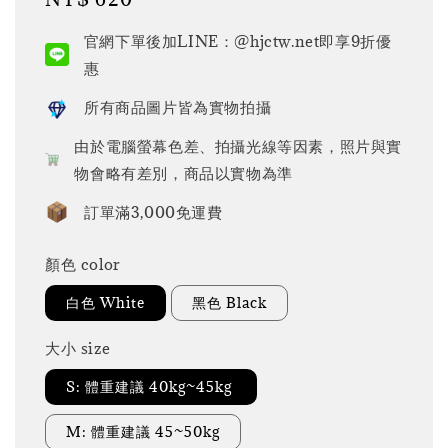
price
官網下單後加LINE：@hjctw.net即享9折優
惠
所有商品圖片皆為實物拍攝
由於電腦螢幕色差、拍攝光線等因素，照片與實
物會略有差別，商品以實物為準
訂單滿3,000免運費
顏色 color
白色 White
黑色 Black
大小 size
S: 體重建議 40kg~45kg
M: 體重建議 45~50kg