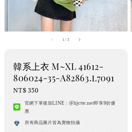
1
/
2
韓系上衣 M~XL 41612-
806024-35-A82863.l7091
Regular
NT$ 350
price
官網下單後加LINE：@hjctw.net即享9折優
惠
所有商品圖片皆為實物拍攝