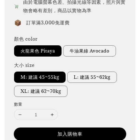
由於電腦螢幕色差、拍攝光線等因素，照片與實
物會略有差別，商品以實物為準
訂單滿3,000免運費
顏色 color
火龍果色 Pitaya
牛油果綠 Avocado
大小 size
M: 建議 45~55kg
L: 建議 55~62kg
XL: 建議 62~70kg
數量
加入購物車