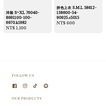
拼色上衣 S.M.L 58612-
138600-54-
洋裝 S~XL 76040-
90925.c5015
8691100-100-
6970.k1982
Regular
NT$ 600
Regular
NT$ 1,100
price
price
Follow us
Our products