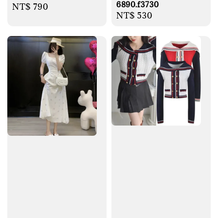
6890.f3730
Regular
NT$ 790
Regular
NT$ 530
price
price