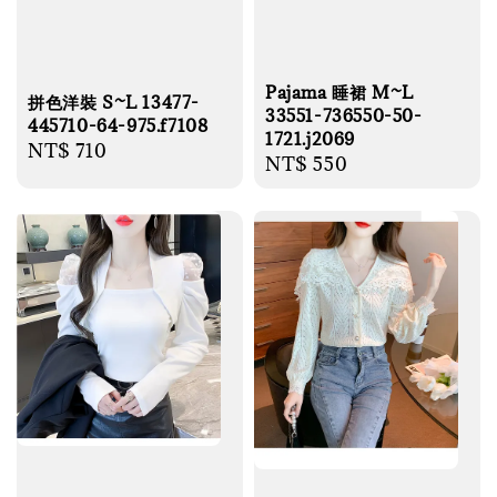
Pajama 睡裙 M~L
拼色洋裝 S~L 13477-
33551-736550-50-
445710-64-975.f7108
1721.j2069
Regular
NT$ 710
Regular
NT$ 550
price
price