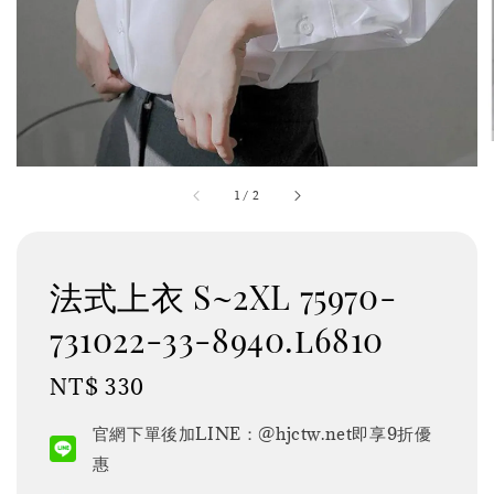
1
/
2
法式上衣 S~2XL 75970-
731022-33-8940.l6810
Regular
NT$ 330
price
官網下單後加LINE：@hjctw.net即享9折優
惠