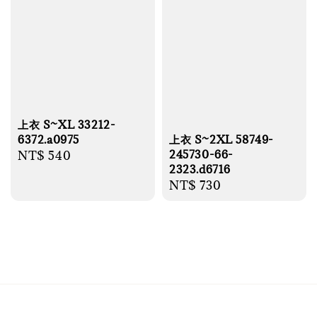
上衣 S~XL 33212-
6372.a0975
上衣 S~2XL 58749-
245730-66-
Regular
NT$ 540
2323.d6716
price
Regular
NT$ 730
price