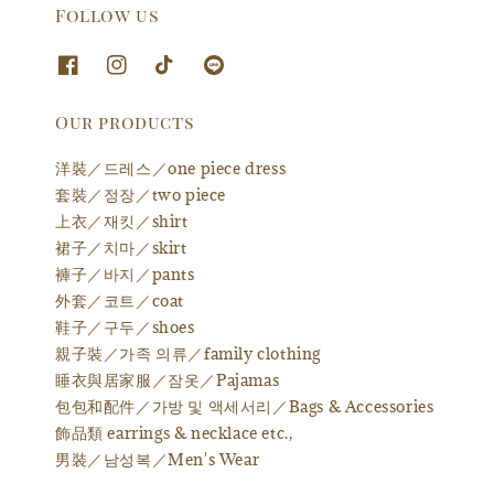
Follow us
Our products
洋裝／드레스／one piece dress
套裝／정장／two piece
上衣／재킷／shirt
裙子／치마／skirt
褲子／바지／pants
外套／코트／coat
鞋子／구두／shoes
親子裝／가족 의류／family clothing
睡衣與居家服／잠옷／Pajamas
包包和配件／가방 및 액세서리／Bags & Accessories
飾品類 earrings & necklace etc.,
男裝／남성복／Men's Wear