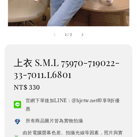
1
/
2
上衣 S.M.L 75970-719022-
33-7011.l6801
Regular
NT$ 330
price
官網下單後加LINE：@hjctw.net即享9折優
惠
所有商品圖片皆為實物拍攝
由於電腦螢幕色差、拍攝光線等因素，照片與實