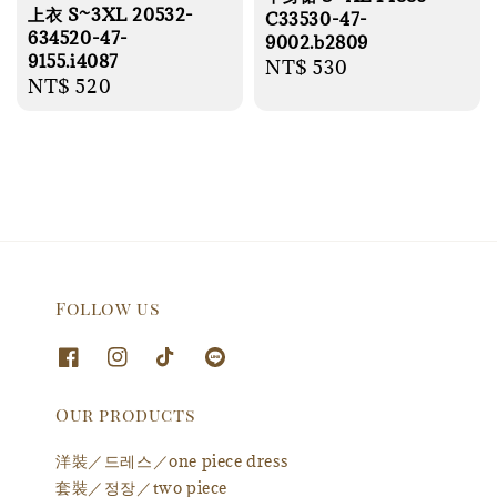
上衣 S~3XL 20532-
C33530-47-
634520-47-
9002.b2809
9155.i4087
Regular
NT$ 530
Regular
NT$ 520
price
price
Follow us
Our products
洋裝／드레스／one piece dress
套裝／정장／two piece