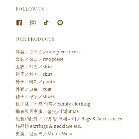
Follow us
Our products
洋裝／드레스／one piece dress
套裝／정장／two piece
上衣／재킷／shirt
裙子／치마／skirt
褲子／바지／pants
外套／코트／coat
鞋子／구두／shoes
親子裝／가족 의류／family clothing
睡衣與居家服／잠옷／Pajamas
包包和配件／가방 및 액세서리／Bags & Accessories
飾品類 earrings & necklace etc.,
男裝／남성복／Men's Wear