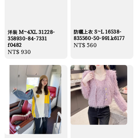
防曬上衣 S~L 16538-
洋裝 M~4XL 31228-
835560-50-991.k6177
358930-84-7331
Regular
NT$ 560
f0482
Regular
NT$ 930
price
price