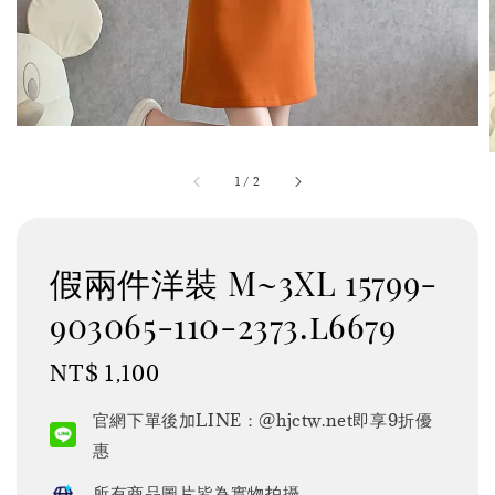
1
/
2
假兩件洋裝 M~3XL 15799-
903065-110-2373.l6679
Regular
NT$ 1,100
price
官網下單後加LINE：@hjctw.net即享9折優
惠
所有商品圖片皆為實物拍攝