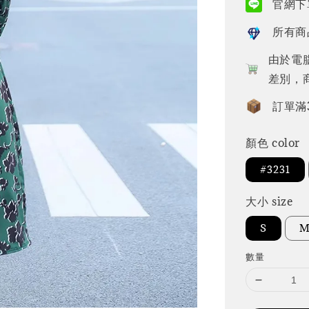
官網下單
所有商
由於電
差別，
訂單滿
顏色 color
#3231
大小 size
S
數量