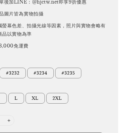
後加LINE：@hjctw.net即享9折優惠
品圖片皆為實物拍攝
腦螢幕色差、拍攝光線等因素，照片與實物會略有
商品以實物為準
3,000免運費
#3232
#3234
#3235
M
L
XL
2XL