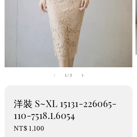
1
/
2
洋裝 S~XL 15131-226065-
110-7518.l6054
Regular
NT$ 1,100
price