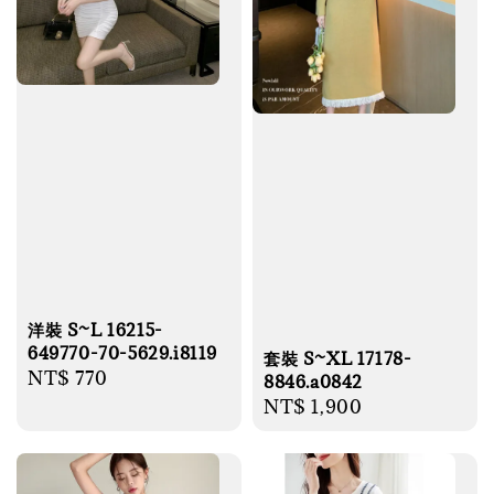
洋裝 S~L 16215-
649770-70-5629.i8119
套裝 S~XL 17178-
Regular
NT$ 770
8846.a0842
price
Regular
NT$ 1,900
price