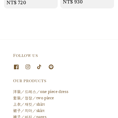
Regular
NT$ 930
Regular
NT$ 720
price
price
Follow us
Our products
洋裝／드레스／one piece dress
套裝／정장／two piece
上衣／재킷／shirt
裙子／치마／skirt
褲子／바지／pants