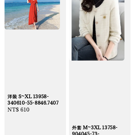
洋裝 S~XL 13958-
340610-55-8846.7407
Regular
NT$ 610
price
外套 M~3XL 13758-
904045-73-