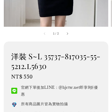
1
/
2
洋裝 S~L 35737-817035-55-
5212.l5630
Regular
NT$ 550
price
官網下單後加LINE：@hjctw.net即享9折優
惠
所有商品圖片皆為實物拍攝