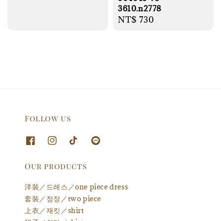
3610.n2778
Regular
NT$ 730
price
Follow us
Our products
洋裝／드레스／one piece dress
套裝／정장／two piece
上衣／재킷／shirt