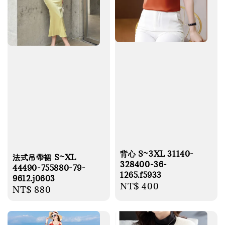
背心 S~3XL 31140-
法式吊帶裙 S~XL
328400-36-
44490-755880-79-
1265.f5933
9612.j0603
Regular
NT$ 400
Regular
NT$ 880
price
price