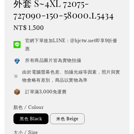
外套 S~4XL 72075-
727090-150-58000.l5434
Regular
NT$ 1,500
price
官網下單後加LINE：@hjctw.net即享9折優
惠
所有商品圖片皆為實物拍攝
由於電腦螢幕色差、拍攝光線等因素，照片與實
物會略有差別，商品以實物為準
訂單滿3,000免運費
顏色 / Colour
黑色 Black
米色 Beige
大小 / Size