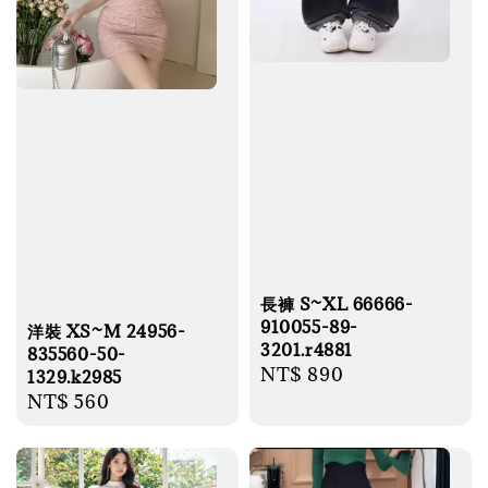
長褲 S~XL 66666-
910055-89-
洋裝 XS~M 24956-
3201.r4881
835560-50-
Regular
NT$ 890
1329.k2985
price
Regular
NT$ 560
price