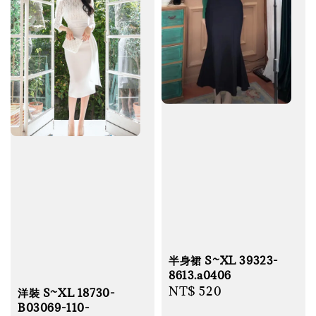
半身裙 S~XL 39323-
8613.a0406
Regular
NT$ 520
洋裝 S~XL 18730-
B03069-110-
price