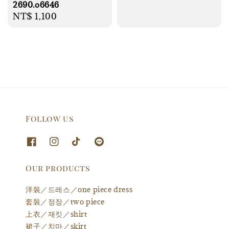
2690.o6646
Regular
NT$ 1,100
price
Follow us
Our products
洋裝／드레스／one piece dress
套裝／정장／two piece
上衣／재킷／shirt
裙子／치마／skirt