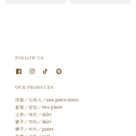
price
Follow us
Our products
洋裝／드레스／one piece dress
套裝／정장／two piece
上衣／재킷／shirt
裙子／치마／skirt
褲子／바지／pants