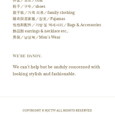
外套／코트／coat
鞋子／구두／shoes
親子裝／가족 의류／family clothing
睡衣與居家服／잠옷／Pajamas
包包和配件／가방 및 액세서리／Bags & Accessories
飾品類 earrings & necklace etc.,
男裝／남성복／Men's Wear
We're dandy.
We can't help but be unduly concerned with
looking stylish and fashionable.
​COPYRIGHT © HJCTW ALL RIGHTS RESERVED.