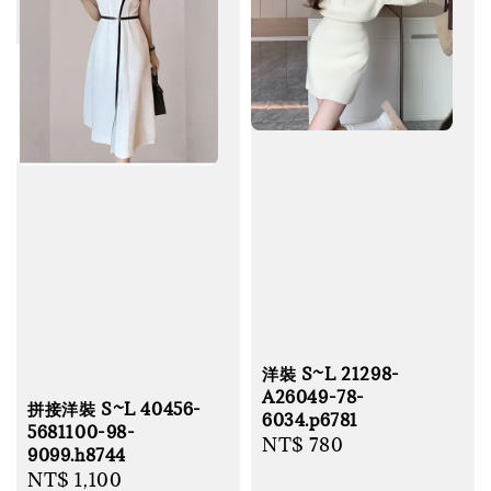
洋裝 S~L 21298-
A26049-78-
拼接洋裝 S~L 40456-
6034.p6781
5681100-98-
Regular
NT$ 780
9099.h8744
price
Regular
NT$ 1,100