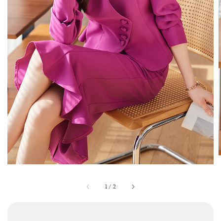
1
/
2