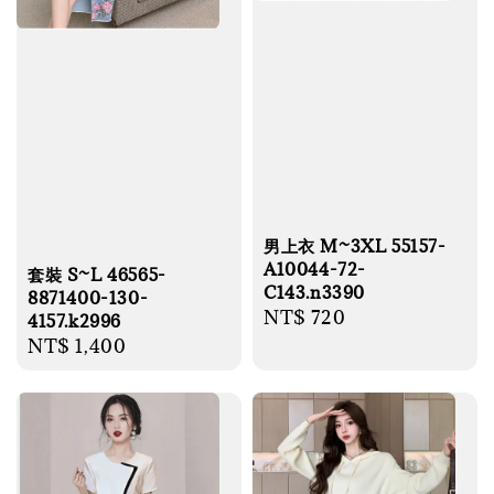
男上衣 M~3XL 55157-
A10044-72-
套裝 S~L 46565-
C143.n3390
8871400-130-
Regular
NT$ 720
4157.k2996
price
Regular
NT$ 1,400
price