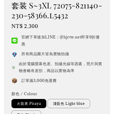
套装 S~3XL 72075-821140-
230-58366.l5432
Regular
NT$ 2,300
price
官網下單後加LINE：@hjctw.net即享9折優
惠
所有商品圖片皆為實物拍攝
由於電腦螢幕色差、拍攝光線等因素，照片與實
物會略有差別，商品以實物為準
訂單滿3,000免運費
顏色 / Colour
火龍果 Pitaya
淺藍色 Light blue