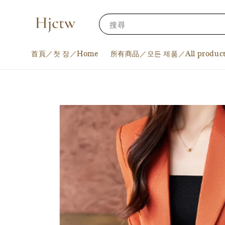
搜尋
首頁／첫 장／Home
所有商品／모든 제품／All product