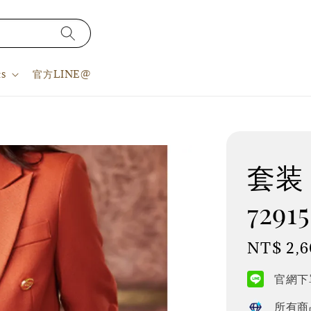
s
官方LINE@
套装 S
7291
Regular
NT$ 2,6
price
官網下單
所有商