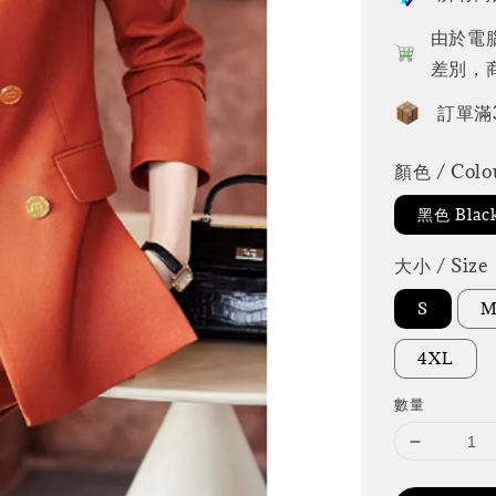
由於電
差別，
訂單滿
顏色 / Colo
黑色 Blac
大小 / Size
S
4XL
數量