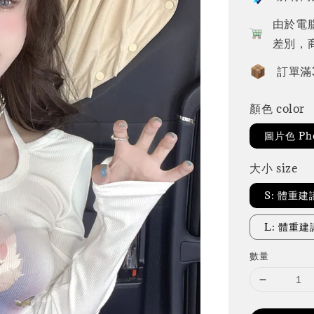
由於電
差別，
訂單滿
顏色 color
圖片色 Pho
大小 size
S: 體重建議
L: 體重建
數量