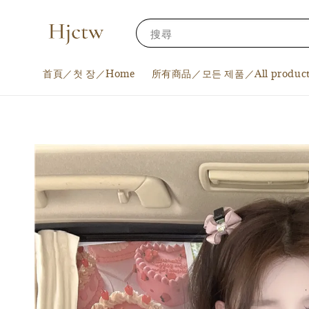
搜尋
首頁／첫 장／Home
所有商品／모든 제품／All product