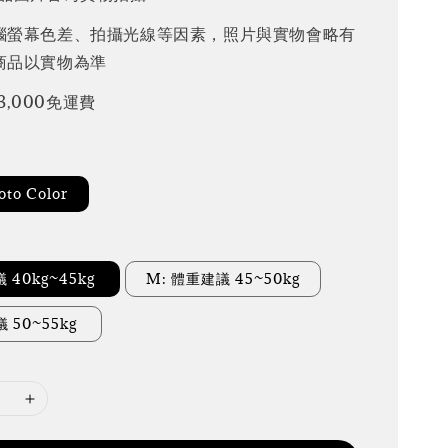
腦螢幕色差、拍攝光線等因素，照片與實物會略有
商品以實物為準
3,000免運費
to Color
 40kg~45kg
M: 體重建議 45~50kg
議 50~55kg