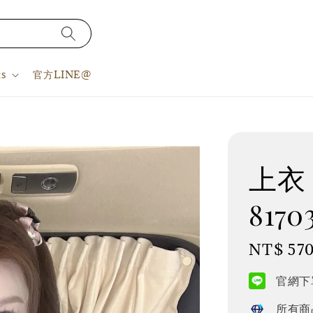
s
官方LINE@
上衣 S
8170
Regular
NT$ 57
price
官網下單
所有商