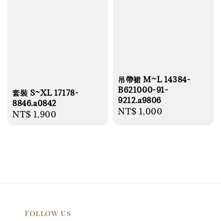
吊帶裙 M~L 14384-
B621000-91-
套裝 S~XL 17178-
9212.a9806
8846.a0842
Regular
NT$ 1,000
Regular
NT$ 1,900
price
price
Follow us