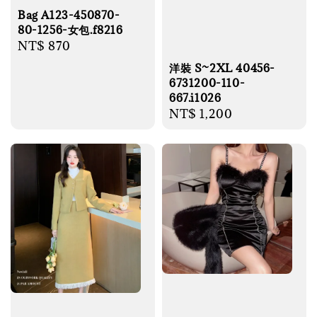
Bag A123-450870-
80-1256-女包.f8216
Regular
NT$ 870
price
洋裝 S~2XL 40456-
6731200-110-
667.i1026
Regular
NT$ 1,200
price