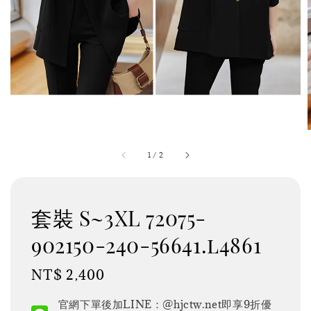
1
/
2
套裝 S~3XL 72075-
902150-240-56641.l4861
Regular
NT$ 2,400
price
官網下單後加LINE：@hjctw.net即享9折優