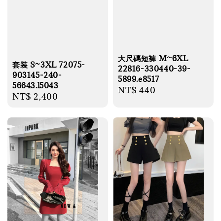
大尺碼短褲 M~6XL
套装 S~3XL 72075-
22816-330440-39-
903145-240-
5899.e8517
56643.l5043
Regular
NT$ 440
Regular
NT$ 2,400
price
price