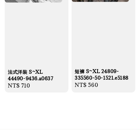
短褲 S~XL 24809-
法式洋裝 S~XL
335560-50-1521.e5188
44490-9436.a0637
Regular
NT$ 560
Regular
NT$ 710
price
price