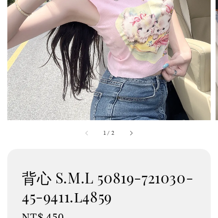
1
/
2
背心 S.M.L 50819-721030-
45-9411.l4859
Regular
NT$ 450