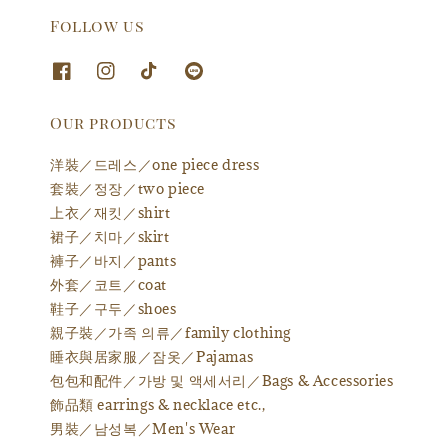
Follow us
Our products
洋裝／드레스／one piece dress
套裝／정장／two piece
上衣／재킷／shirt
裙子／치마／skirt
褲子／바지／pants
外套／코트／coat
鞋子／구두／shoes
親子裝／가족 의류／family clothing
睡衣與居家服／잠옷／Pajamas
包包和配件／가방 및 액세서리／Bags & Accessories
飾品類 earrings & necklace etc.,
男裝／남성복／Men's Wear