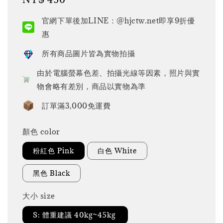
price
官網下單後加LINE：@hjctw.net即享9折優
惠
所有商品圖片皆為實物拍攝
由於電腦螢幕色差、拍攝光線等因素，照片與實
物會略有差別，商品以實物為準
訂單滿3,000免運費
顏色 color
粉紅色 Pink
白色 White
黑色 Black
大小 size
S: 體重建議 40kg~45kg