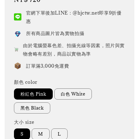
price
官網下單後加LINE：@hjctw.net即享9折優
惠
所有商品圖片皆為實物拍攝
由於電腦螢幕色差、拍攝光線等因素，照片與實
物會略有差別，商品以實物為準
訂單滿3,000免運費
顏色 color
粉紅色 Pink
白色 White
黑色 Black
大小 size
S
M
L