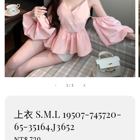
1
/
2
上衣 S.M.L 19507-745720-
65-35164.j3652
Regular
NT$ 720