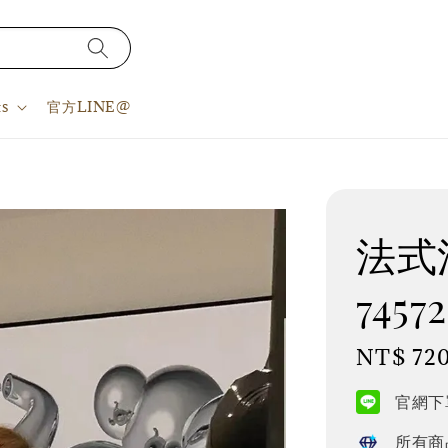
s
官方LINE@
法式洋
7457
Regular
NT$ 72
price
官網下單
所有商