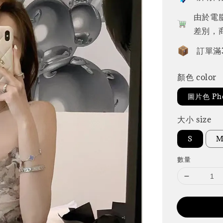
由於電
差別，
訂單滿
顏色 color
圖片色 Pho
大小 size
S
數量