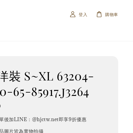
登入
購物車
裝 S~XL 63204-
20-65-85917.j3264
0
後加LINE：@hjctw.net即享9折優惠
品圖片皆為實物拍攝