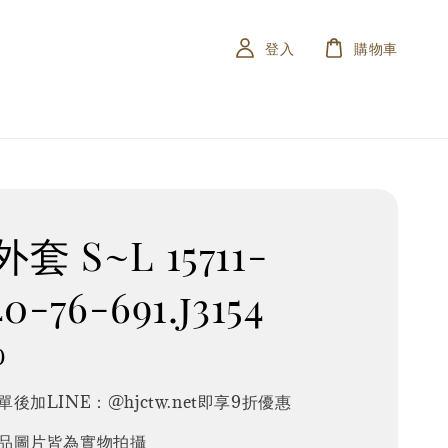
登入
購物車
套 S~L 15711-
40-76-691.j3154
0
後加LINE：@hjctw.net即享9折優惠
品圖片皆為實物拍攝