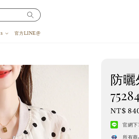
s
官方LINE@
防曬外
7528
Regular
NT$ 84
price
官網下單
所有商