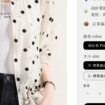
由於電
差別，
訂單滿
顏色 color
粉紅色 Pi
大小 size
S: 體重建
L: 體重建議
數量