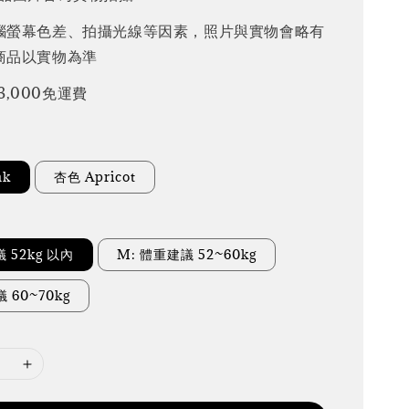
腦螢幕色差、拍攝光線等因素，照片與實物會略有
商品以實物為準
3,000免運費
nk
杏色 Apricot
議 52kg 以內
M: 體重建議 52~60kg
 60~70kg