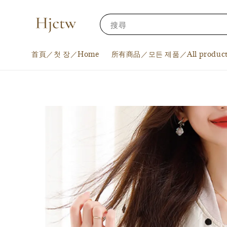
搜尋
首頁／첫 장／Home
所有商品／모든 제품／All product