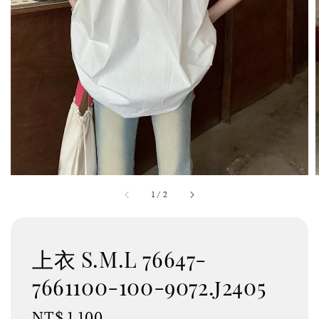
1
/
2
上衣 S.M.L 76647-
7661100-100-9072.j2405
Regular
NT$ 1,100