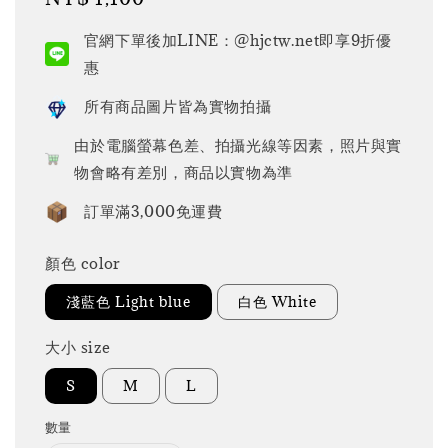
price
官網下單後加LINE：@hjctw.net即享9折優
惠
所有商品圖片皆為實物拍攝
由於電腦螢幕色差、拍攝光線等因素，照片與實
物會略有差別，商品以實物為準
訂單滿3,000免運費
顏色 color
淺藍色 Light blue
白色 White
大小 size
S
M
L
數量