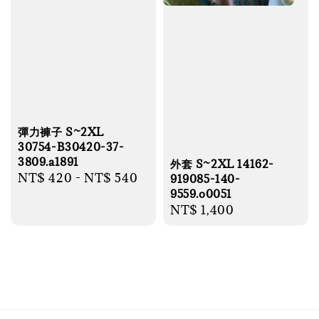
彈力褲子 S~2XL
30754-B30420-37-
3809.a1891
外套 S~2XL 14162-
Regular
NT$ 420
-
NT$ 540
919085-140-
9559.o0051
price
Regular
NT$ 1,400
price