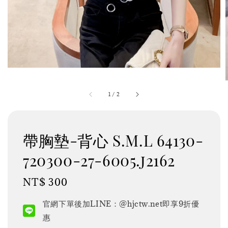
1
/
2
帶胸墊-背心 S.M.L 64130-
720300-27-6005.j2162
Regular
NT$ 300
price
官網下單後加LINE：@hjctw.net即享9折優
惠