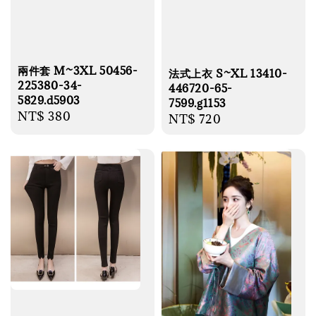
兩件套 M~3XL 50456-
法式上衣 S~XL 13410-
225380-34-
446720-65-
5829.d5903
7599.g1153
Regular
NT$ 380
Regular
NT$ 720
price
price