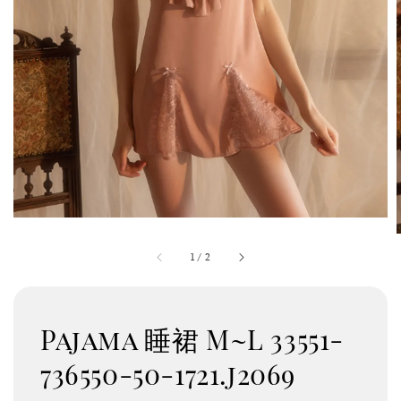
1
/
2
Pajama 睡裙 M~L 33551-
736550-50-1721.j2069