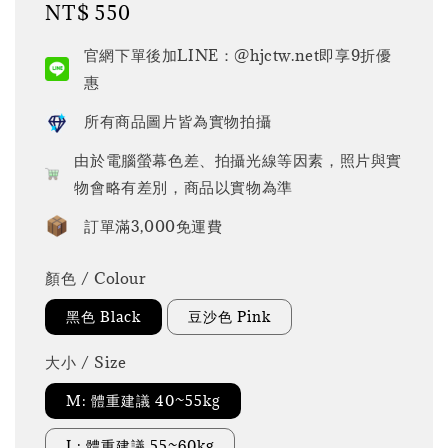
Regular
NT$ 550
price
官網下單後加LINE：@hjctw.net即享9折優
惠
所有商品圖片皆為實物拍攝
由於電腦螢幕色差、拍攝光線等因素，照片與實
物會略有差別，商品以實物為準
訂單滿3,000免運費
顏色 / Colour
黑色 Black
豆沙色 Pink
大小 / Size
M: 體重建議 40~55kg
L: 體重建議 55~60kg