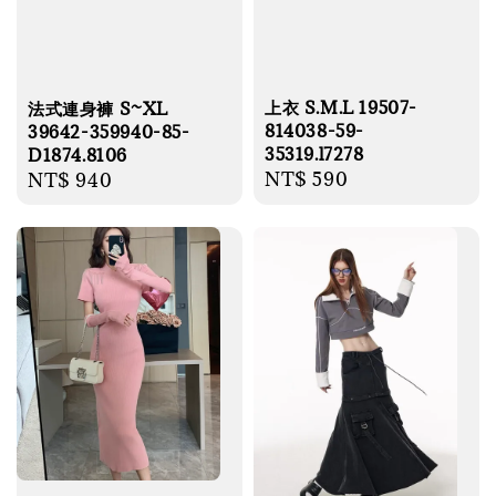
上衣 S.M.L 19507-
法式連身褲 S~XL
814038-59-
39642-359940-85-
35319.l7278
D1874.8106
Regular
NT$ 590
Regular
NT$ 940
price
price