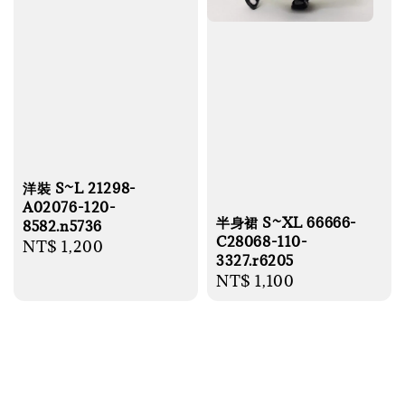
洋裝 S~L 21298-
A02076-120-
半身裙 S~XL 66666-
8582.n5736
C28068-110-
Regular
NT$ 1,200
3327.r6205
price
Regular
NT$ 1,100
price