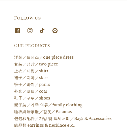
Follow us
Our products
洋裝／드레스／one piece dress
套裝／정장／two piece
上衣／재킷／shirt
裙子／치마／skirt
褲子／바지／pants
外套／코트／coat
鞋子／구두／shoes
親子裝／가족 의류／family clothing
睡衣與居家服／잠옷／Pajamas
包包和配件／가방 및 액세서리／Bags & Accessories
飾品類 earrings & necklace etc.,