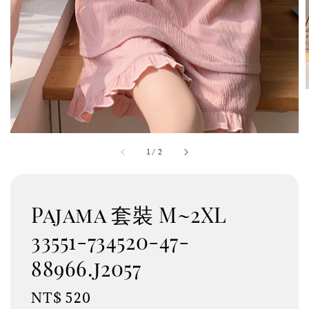
1
/
2
Pajama 套裝 M~2XL
33551-734520-47-
88966.j2057
Regular
NT$ 520