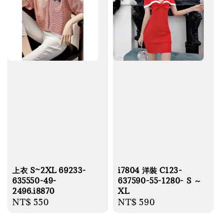
上衣 S~2XL 69233-
i7804 洋裝 C123-
635550-49-
637590-55-1280- S ～
2496.i8870
XL
Regular
NT$ 550
Regular
NT$ 590
price
price