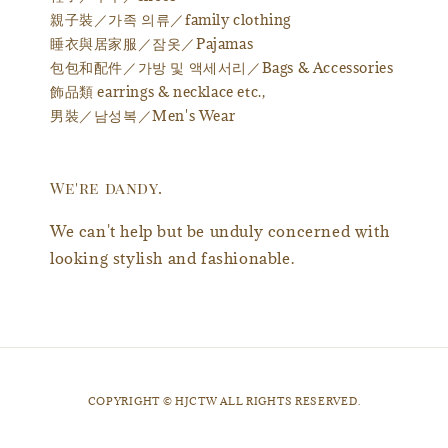
親子裝／가족 의류／family clothing
睡衣與居家服／잠옷／Pajamas
包包和配件／가방 및 액세서리／Bags & Accessories
飾品類 earrings & necklace etc.,
男裝／남성복／Men's Wear
We're dandy.
We can't help but be unduly concerned with
looking stylish and fashionable.
​COPYRIGHT © HJCTW ALL RIGHTS RESERVED.