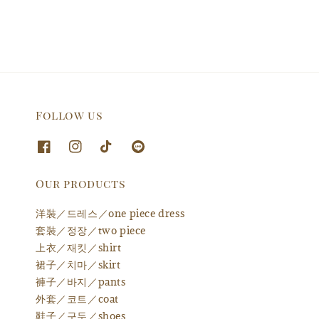
Follow us
Our products
洋裝／드레스／one piece dress
套裝／정장／two piece
上衣／재킷／shirt
裙子／치마／skirt
褲子／바지／pants
外套／코트／coat
鞋子／구두／shoes