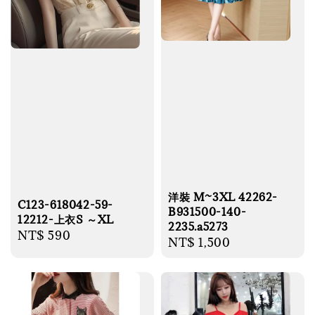
洋裝 M~3XL 42262-
C123-618042-59-
B931500-140-
12212-上衣S ～XL
2235.a5273
Regular
NT$ 590
Regular
NT$ 1,500
price
price