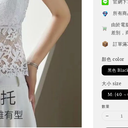
官網下單
所有商
由於電
差別，
訂單滿
顏色 color
黑色 Blac
大小 size
M: (40 
數量