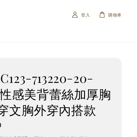
登入
購物車
4 C123-713220-20-
15-性感美背蕾絲加厚胸
穿文胸外穿內搭款
0