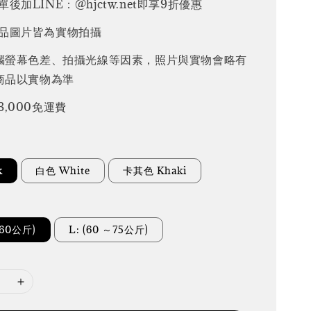
後加LINE：@hjctw.net即享9折優惠
品圖片皆為實物拍攝
腦螢幕色差、拍攝光線等因素，照片與實物會略有
商品以實物為準
3,000免運費
k
白色 White
卡其色 Khaki
～60公斤)
L: (60 ～75公斤)