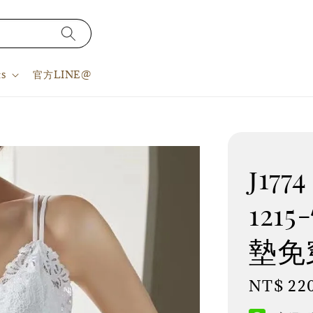
s
官方LINE@
j177
12
墊免
Regular
NT$ 22
price