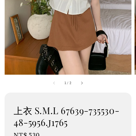
1
/
2
上衣 S.M.L 67639-735530-
48-5956.j1765
Regular
NT$ 530