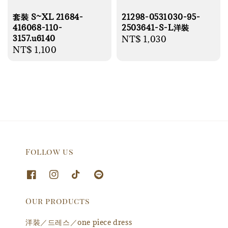
套裝 S~XL 21684-
21298-0531030-95-
416068-110-
2503641-S-L洋裝
3157.u6140
Regular
NT$ 1,030
Regular
NT$ 1,100
price
price
Follow us
Our products
洋裝／드레스／one piece dress