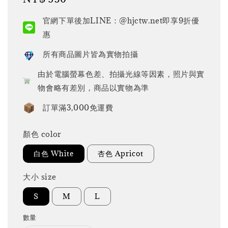
price
官網下單後加LINE：@hjctw.net即享9折優
惠
所有商品圖片皆為實物拍攝
由於電腦螢幕色差、拍攝光線等因素，照片與實
物會略有差別，商品以實物為準
訂單滿3,000免運費
顏色 color
白色 White
杏色 Apricot
大小 size
S
M
L
數量