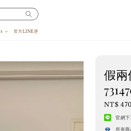
s
官方LINE@
假兩件
73147
Regular
NT$ 47
price
官網下單
所有商