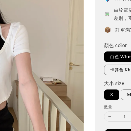
由於電
差別，
訂單滿
顏色 color
白色 Whit
卡其色 Kh
大小 size
S
數量