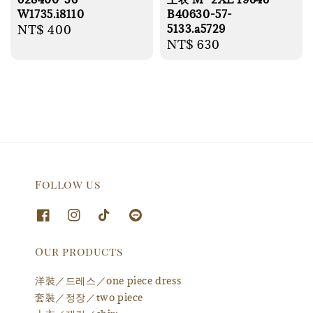
W1735.i8110
B40630-57-
5133.a5729
Regular
NT$ 400
Regular
NT$ 630
price
price
Follow us
Our products
洋裝／드레스／one piece dress
套裝／정장／two piece