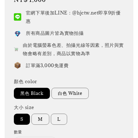
price
官網下單後加LINE：@hjctw.net即享9折優
惠
所有商品圖片皆為實物拍攝
由於電腦螢幕色差、拍攝光線等因素，照片與實
物會略有差別，商品以實物為準
訂單滿3,000免運費
顏色 color
黑色 Black
白色 White
大小 size
S
M
L
數量