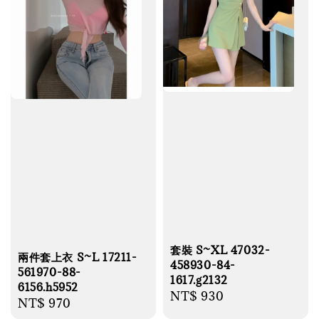
套裝 S~XL 47032-
兩件套上衣 S~L 17211-
458930-84-
561970-88-
1617.g2132
6156.h5952
Regular
NT$ 930
Regular
NT$ 970
price