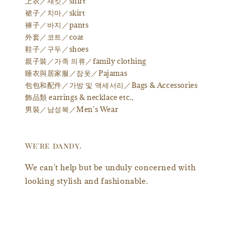
上衣／재킷／shirt
裙子／치마／skirt
褲子／바지／pants
外套／코트／coat
鞋子／구두／shoes
親子裝／가족 의류／family clothing
睡衣與居家服／잠옷／Pajamas
包包和配件／가방 및 액세서리／Bags & Accessories
飾品類 earrings & necklace etc.,
男裝／남성복／Men's Wear
We're dandy.
We can't help but be unduly concerned with
looking stylish and fashionable.