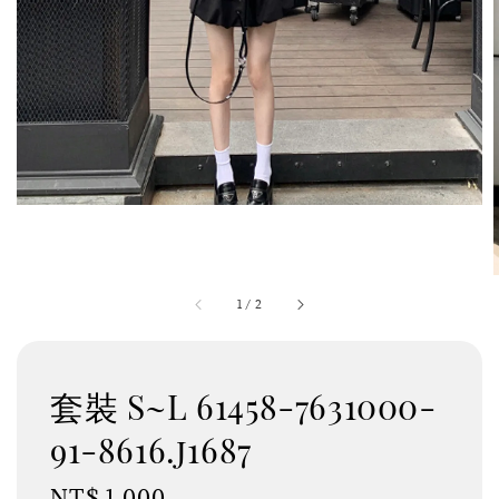
1
/
2
套裝 S~L 61458-7631000-
91-8616.j1687
Regular
NT$ 1,000