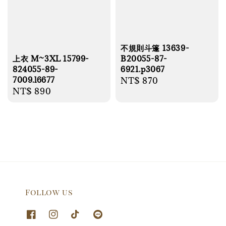
不規則斗篷 13639-
上衣 M~3XL 15799-
B20055-87-
824055-89-
6921.p3067
7009.l6677
Regular
NT$ 870
Regular
NT$ 890
price
price
Follow us