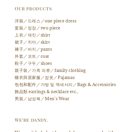
Our products
洋裝／드레스／one piece dress
套裝／정장／two piece
上衣／재킷／shirt
裙子／치마／skirt
褲子／바지／pants
外套／코트／coat
鞋子／구두／shoes
親子裝／가족 의류／family clothing
睡衣與居家服／잠옷／Pajamas
包包和配件／가방 및 액세서리／Bags & Accessories
飾品類 earrings & necklace etc.,
男裝／남성복／Men's Wear
We're dandy.