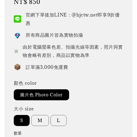
Regular
NT$ 850
price
官網下單後加LINE：@hjctw.net即享9折優
惠
所有商品圖片皆為實物拍攝
由於電腦螢幕色差、拍攝光線等因素，照片與實
物會略有差別，商品以實物為準
訂單滿3,000免運費
顏色 color
圖片色 Photo Color
大小 size
S
M
L
數量