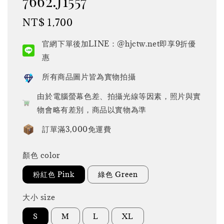
7662.j1557
Regular
NT$ 1,700
price
官網下單後加LINE：@hjctw.net即享9折優
惠
所有商品圖片皆為實物拍攝
由於電腦螢幕色差、拍攝光線等因素，照片與實
物會略有差別，商品以實物為準
訂單滿3,000免運費
顏色 color
粉紅色 Pink
綠色 Green
大小 size
S
M
L
XL