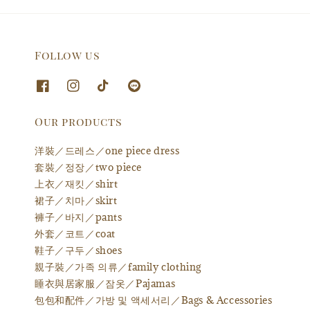
Follow us
Our products
洋裝／드레스／one piece dress
套裝／정장／two piece
上衣／재킷／shirt
裙子／치마／skirt
褲子／바지／pants
外套／코트／coat
鞋子／구두／shoes
親子裝／가족 의류／family clothing
睡衣與居家服／잠옷／Pajamas
包包和配件／가방 및 액세서리／Bags & Accessories