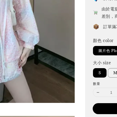
由於電
差別，
訂單滿
顏色 color
圖片色 Pho
大小 size
S
數量