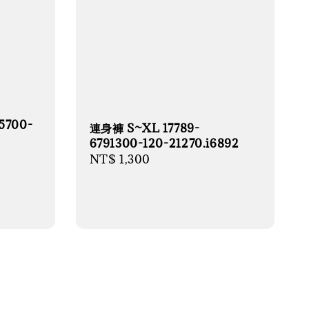
5700-
連身褲 S~XL 17789-
6791300-120-21270.i6892
Regular
NT$ 1,300
price