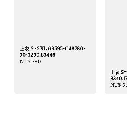
上衣 S~2XL 69595-C48780-
70-3250.b5446
Regular
NT$ 780
price
上衣 S~
8340.l
Regula
NT$ 5
price