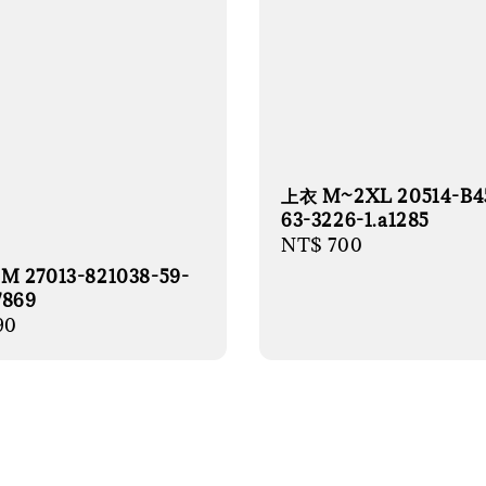
上衣 M~2XL 20514-B4
63-3226-1.a1285
Regular
NT$ 700
price
M 27013-821038-59-
7869
r
90