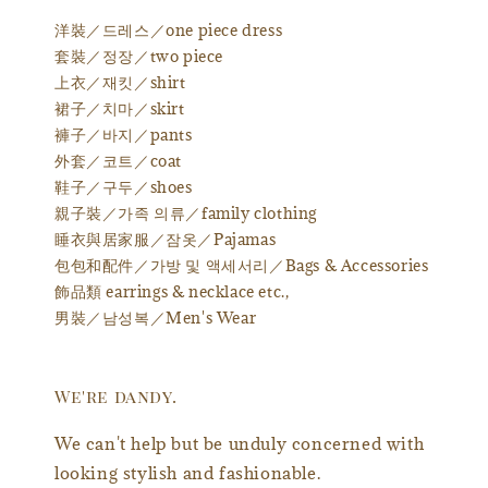
洋裝／드레스／one piece dress
套裝／정장／two piece
上衣／재킷／shirt
裙子／치마／skirt
褲子／바지／pants
外套／코트／coat
鞋子／구두／shoes
親子裝／가족 의류／family clothing
睡衣與居家服／잠옷／Pajamas
包包和配件／가방 및 액세서리／Bags & Accessories
飾品類 earrings & necklace etc.,
男裝／남성복／Men's Wear
We're dandy.
We can't help but be unduly concerned with
looking stylish and fashionable.