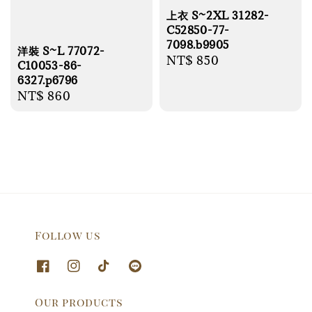
上衣 S~2XL 31282-
C52850-77-
7098.b9905
洋裝 S~L 77072-
Regular
NT$ 850
C10053-86-
price
6327.p6796
Regular
NT$ 860
price
Follow us
Our products