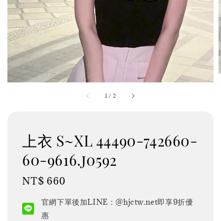
1
/
2
上衣 S~XL 44490-742660-
60-9616.j0592
Regular
NT$ 660
price
官網下單後加LINE：@hjctw.net即享9折優
惠