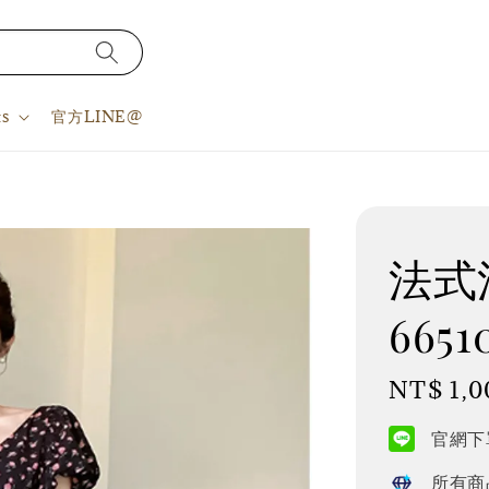
s
官方LINE@
法式洋
6651
Regular
NT$ 1,0
price
官網下單
所有商