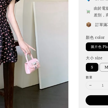
由於電
差別，
訂單滿
顏色 color
圖片色 Pho
大小 size
S
數量