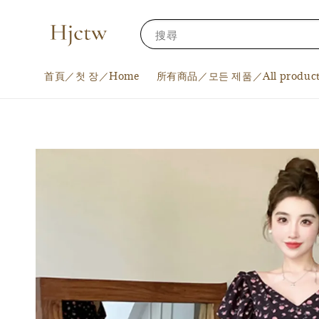
搜尋
首頁／첫 장／Home
所有商品／모든 제품／All product