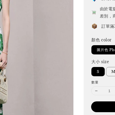
由於電
差別，
訂單滿
顏色 color
圖片色 Pho
大小 size
S
數量