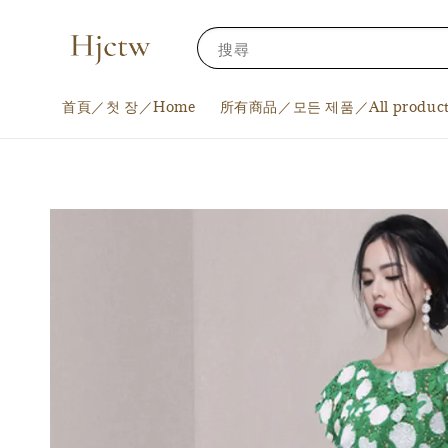
搜尋
首頁／첫 장／Home
所有商品／모든 제품／All product