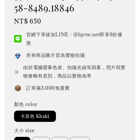
58-8489.i8846
Regular
NT$ 650
price
官網下單後加LINE：@hjctw.net即享9折優
惠
所有商品圖片皆為實物拍攝
由於電腦螢幕色差、拍攝光線等因素，照片與實
物會略有差別，商品以實物為準
訂單滿3,000免運費
顏色 color
卡其色 Khaki
大小 size