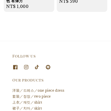
色 有彈力
Regular
NT$ 590
Regular
NT$ 1,000
price
price
Follow us
Our products
洋裝／드레스／one piece dress
套裝／정장／two piece
上衣／재킷／shirt
裙子／치마／skirt