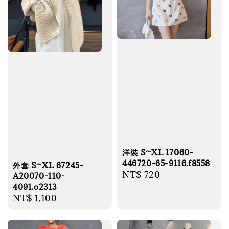
洋裝 S~XL 17060-
446720-65-9116.f8558
外套 S~XL 67245-
Regular
NT$ 720
A20070-110-
price
4091.o2313
Regular
NT$ 1,100
price