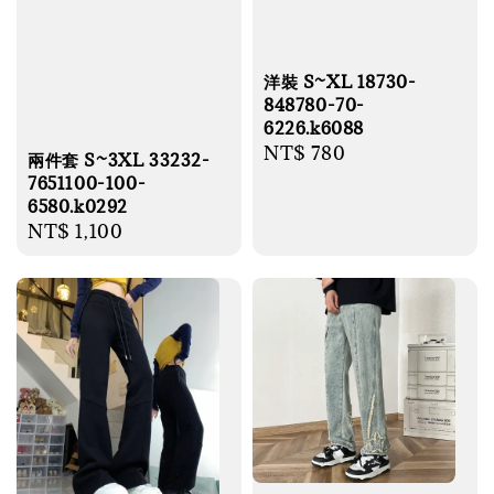
洋裝 S~XL 18730-
848780-70-
6226.k6088
Regular
NT$ 780
兩件套 S~3XL 33232-
price
7651100-100-
6580.k0292
Regular
NT$ 1,100
price