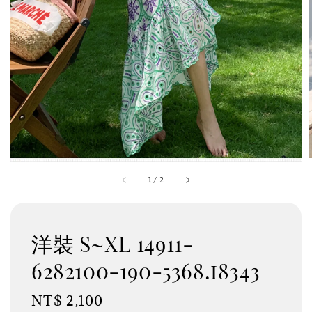
1
/
2
洋裝 S~XL 14911-
6282100-190-5368.i8343
Regular
NT$ 2,100