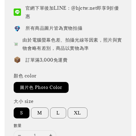
price
官網下單後加LINE：@hjctw.net即享9折優
惠
所有商品圖片皆為實物拍攝
由於電腦螢幕色差、拍攝光線等因素，照片與實
物會略有差別，商品以實物為準
訂單滿3,000免運費
顏色 color
圖片色 Photo Color
大小 size
S
M
L
XL
數量