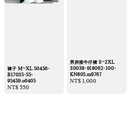
男拼接牛仔褲 S~2XL
30038-918062-100-
褲子 M~XL 50456-
KN805.m9767
B17035-55-
Regular
NT$ 1,000
95459.o6405
Regular
NT$ 550
price
price