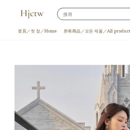
搜尋
首頁／첫 장／Home
所有商品／모든 제품／All product