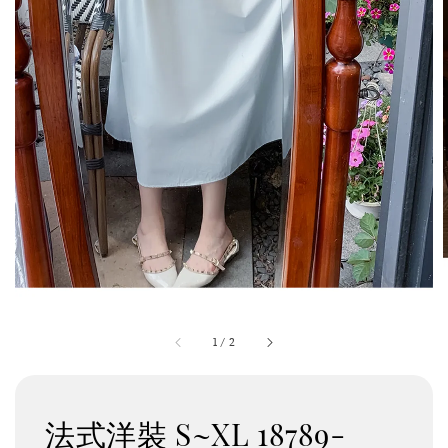
1
/
2
法式洋裝 S~XL 18789-