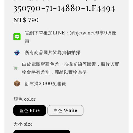
350790-71-14880-1.f4494
Regular
NT$ 790
price
官網下單後加LINE：@hjctw.net即享9折優
惠
所有商品圖片皆為實物拍攝
由於電腦螢幕色差、拍攝光線等因素，照片與實
物會略有差別，商品以實物為準
訂單滿3,000免運費
顔色 color
藍色 Blue
白色 White
大小 size