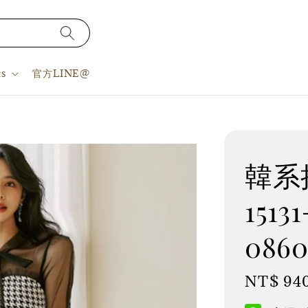
s
官方LINE@
韓系
1513
0860
Regular
NT$ 94
price