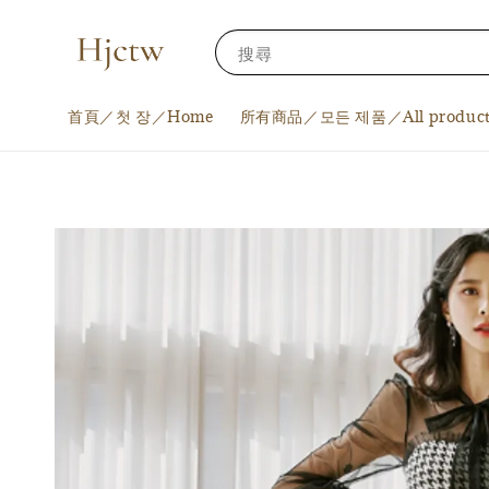
搜尋
首頁／첫 장／Home
所有商品／모든 제품／All product