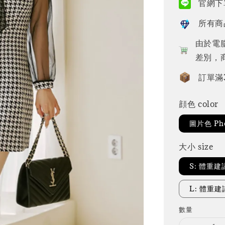
官網下單
所有商
由於電
差別，
訂單滿
顔色 color
圖片色 Pho
大小 size
S: 體重建
L: 體重建議
數量