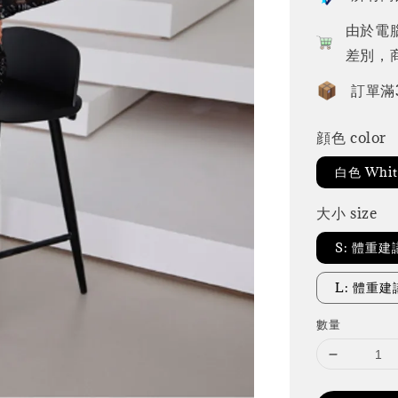
由於電
差別，
訂單滿
顔色 color
白色 Whit
大小 size
S: 體重建
L: 體重建議
數量