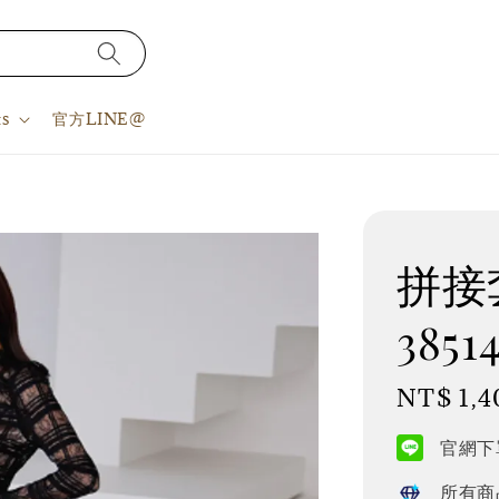
s
官方LINE@
拼接套
3851
Regular
NT$ 1,4
price
官網下單
所有商