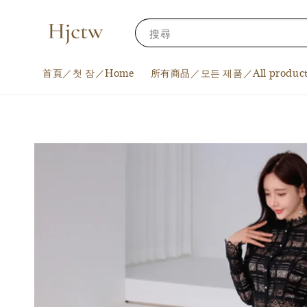
搜尋
首頁／첫 장／Home
所有商品／모든 제품／All product