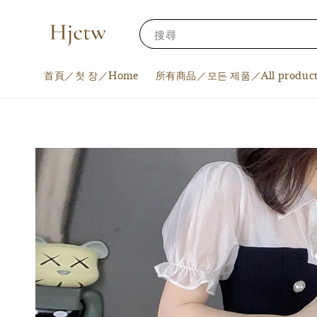
搜尋
首頁／첫 장／Home
所有商品／모든 제품／All product