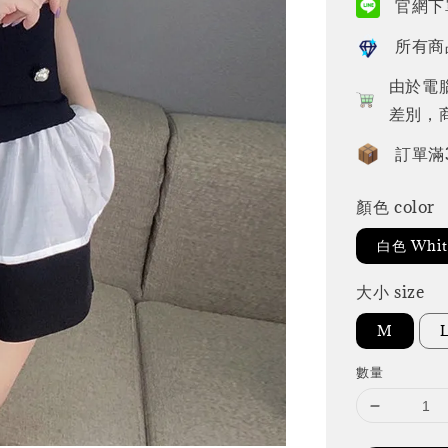
官網下單
所有商
由於電
差別，
訂單滿
顏色 color
白色 Whit
大小 size
M
數量