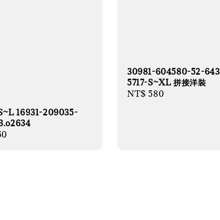
30981-604580-52-643
5717-S~XL 拼接洋裝
Regular
NT$ 580
price
~L 16931-209035-
3.o2634
r
50