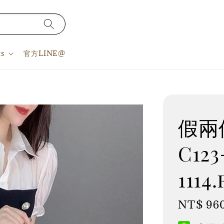
s
官方LINE@
假兩
C123
1114.
Regular
NT$ 96
price