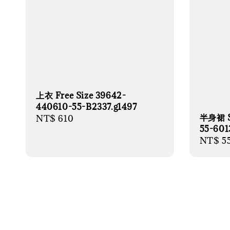
上衣 Free Size 39642-
440610-55-B2337.g1497
半身裙 S
Regular
NT$ 610
55-601
price
Regula
NT$ 5
price