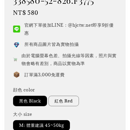
338580-52-826.f3775
Regular
NT$ 580
price
官網下單後加LINE：@hjctw.net即享9折優
惠
所有商品圖片皆為實物拍攝
由於電腦螢幕色差、拍攝光線等因素，照片與實
物會略有差別，商品以實物為準
訂單滿3,000免運費
顔色 color
黑色 Black
紅色 Red
大小 size
M: 體重建議 45~50kg