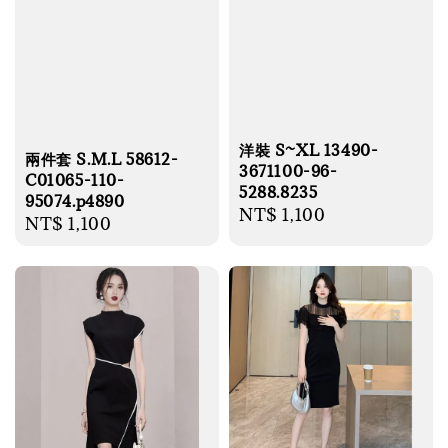
洋裝 S~XL 13490-
兩件套 S.M.L 58612-
3671100-96-
C01065-110-
5288.8235
95074.p4890
Regular
NT$ 1,100
Regular
NT$ 1,100
price
price