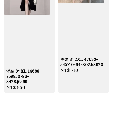
洋裝 S~2XL 47032-
545710-64-802.h3920
Regular
NT$ 710
洋裝 S~XL 14688-
price
759950-86-
3428.j6569
Regular
NT$ 950
price