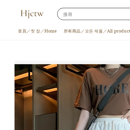
搜尋
首頁／첫 장／Home
所有商品／모든 제품／All product