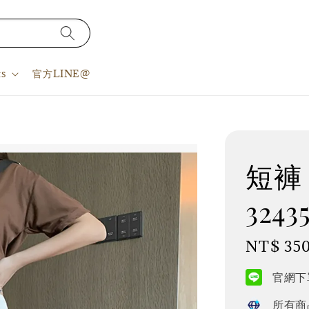
s
官方LINE@
短褲 
3243
Regular
NT$ 35
price
官網下單
所有商