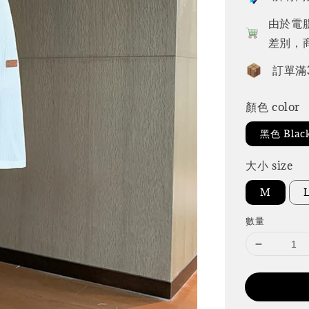
由於電
差別，
訂單滿
顏色 color
黑色 Blac
大小 size
M
數量