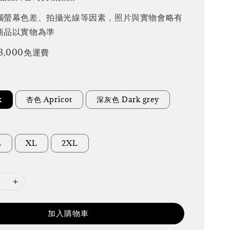
腦螢幕色差、拍攝光線等因素，照片與實物會略有
商品以實物為準
3,000免運費
k
杏色 Apricot
深灰色 Dark grey
L
XL
2XL
加入購物車