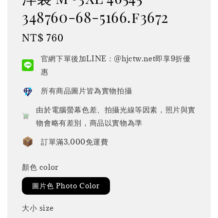
348760-68-5166.f3672
Regular
NT$ 760
price
官網下單後加LINE：@hjctw.net即享9折優
惠
所有商品圖片皆為實物拍攝
由於電腦螢幕色差、拍攝光線等因素，照片與實
物會略有差別，商品以實物為準
訂單滿3,000免運費
顏色 color
圖片色 Photo Color
大小 size