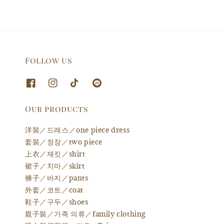
Follow us
Our products
洋裝／드레스／one piece dress
套裝／정장／two piece
上衣／재킷／shirt
裙子／치마／skirt
褲子／바지／pants
外套／코트／coat
鞋子／구두／shoes
親子裝／가족 의류／family clothing