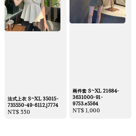
兩件套 S~XL 21684-
3631000-91-
法式上衣 S~XL 35015-
9753.e5564
735550-49-6112.j7774
Regular
NT$ 1,000
Regular
NT$ 550
price
price