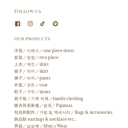
Follow us
Our products
洋裝／드레스／one piece dress
套裝／정장／two piece
上衣／재킷／shirt
裙子／치마／skirt
褲子／바지／pants
外套／코트／coat
鞋子／구두／shoes
親子裝／가족 의류／family clothing
睡衣與居家服／잠옷／Pajamas
包包和配件／가방 및 액세서리／Bags & Accessories
飾品類 earrings & necklace etc.,
男裝／남성복／Men's Wear