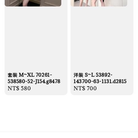
套裝 M~XL 70261-
洋裝 S~L 53892-
538580-52-J154.g8478
143700-63-1131.d2815
Regular
NT$ 580
Regular
NT$ 700
price
price