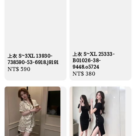
上衣 S~XL 25333-
上衣 S~3XL 13930-
B01026-38-
738590-53-6918.j9191
9448.o5724
Regular
NT$ 590
Regular
NT$ 380
price
price