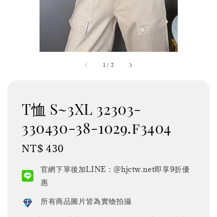
1
/
2
T恤 S~3XL 32303-
330430-38-1029.f3404
Regular
NT$ 430
price
官網下單後加LINE：@hjctw.net即享9折優
惠
所有商品圖片皆為實物拍攝