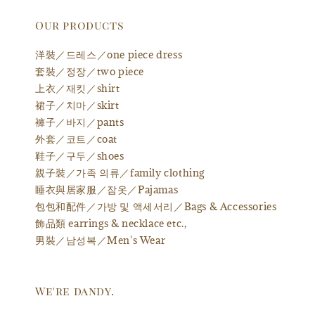
Our products
洋裝／드레스／one piece dress
套裝／정장／two piece
上衣／재킷／shirt
裙子／치마／skirt
褲子／바지／pants
外套／코트／coat
鞋子／구두／shoes
親子裝／가족 의류／family clothing
睡衣與居家服／잠옷／Pajamas
包包和配件／가방 및 액세서리／Bags & Accessories
飾品類 earrings & necklace etc.,
男裝／남성복／Men's Wear
We're dandy.