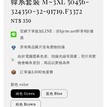
韓系套裝 M~3XL 50456-
324350-32-91719.f3372
Regular
NT$ 350
price
官網下單後加LINE：@hjctw.net即享9折優
惠
所有商品圖片皆為實物拍攝
由於電腦螢幕色差、拍攝光線等因素，照片與實
物會略有差別，商品以實物為準
訂單滿3,000免運費
顏色 color
綠色 Green
藍色 Blue
棕色 Brown