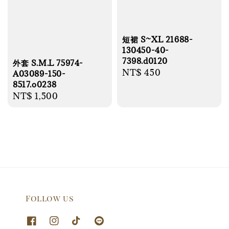
短裙 S~XL 21688-
130450-40-
7398.d0120
外套 S.M.L 75974-
Regular
NT$ 450
A03089-150-
8517.o0238
price
Regular
NT$ 1,500
price
Follow us