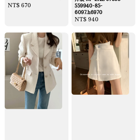
Regular
NT$ 670
559940-85-
6097.h6970
price
Regular
NT$ 940
price