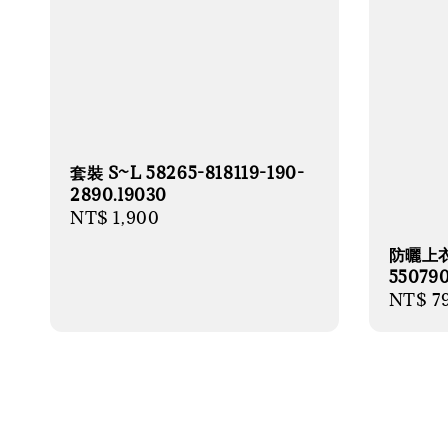
套裝 S~L 58265-818119-190-
2890.l9030
Regular
NT$ 1,900
price
防曬上衣＋
550790
Regula
NT$ 7
price