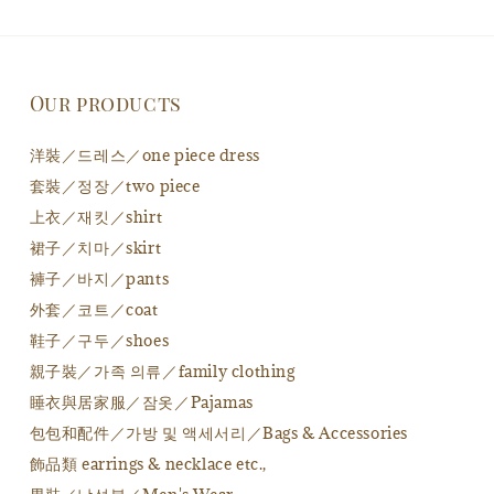
Our products
洋裝／드레스／one piece dress
套裝／정장／two piece
上衣／재킷／shirt
裙子／치마／skirt
褲子／바지／pants
外套／코트／coat
鞋子／구두／shoes
親子裝／가족 의류／family clothing
睡衣與居家服／잠옷／Pajamas
包包和配件／가방 및 액세서리／Bags & Accessories
飾品類 earrings & necklace etc.,