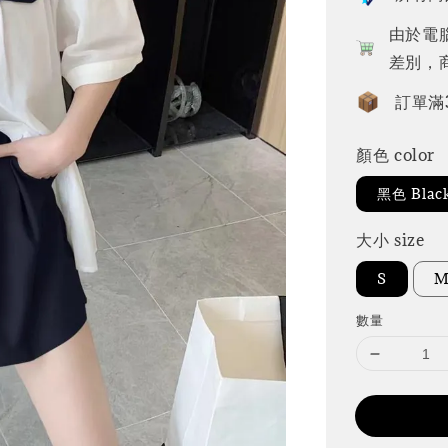
由於電
差別，
訂單滿
顏色 color
黑色 Blac
大小 size
S
數量