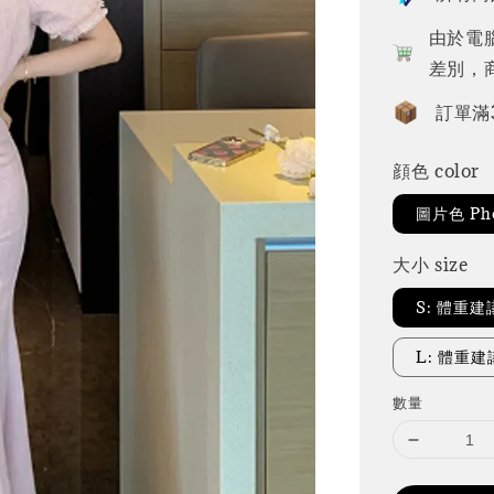
由於電
差別，
訂單滿
顔色 color
圖片色 Pho
大小 size
S: 體重建
L: 體重建議
數量