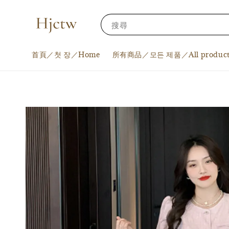
搜尋
首頁／첫 장／Home
所有商品／모든 제품／All product