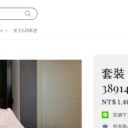
s
官方LINE@
套裝 
3891
Regular
NT$ 1,4
price
官網下單
所有商