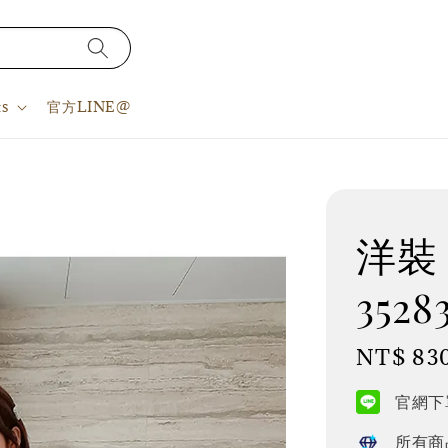
s
官方LINE@
洋裝 
3528
Regular
NT$ 83
price
官網下單
所有商