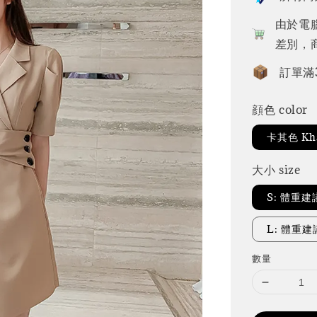
由於電
差別，
訂單滿
顔色 color
卡其色 Kh
大小 size
S: 體重建
L: 體重建議
數量