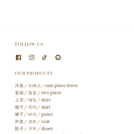
Follow us
Our products
洋裝／드레스／one piece dress
套裝／정장／two piece
上衣／재킷／shirt
裙子／치마／skirt
褲子／바지／pants
外套／코트／coat
鞋子／구두／shoes