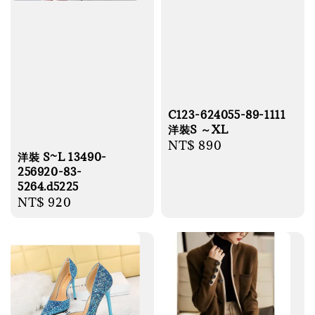
C123-624055-89-1111
洋裝S ～XL
Regular
NT$ 890
洋裝 S~L 13490-
price
256920-83-
5264.d5225
Regular
NT$ 920
price