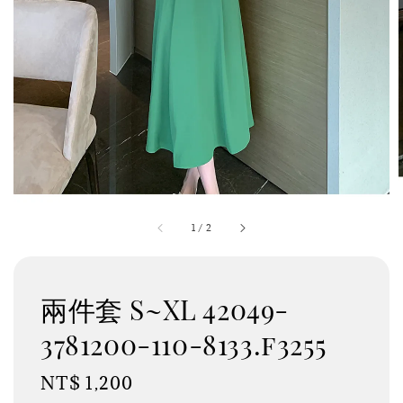
1
/
2
兩件套 S~XL 42049-
3781200-110-8133.f3255
Regular
NT$ 1,200