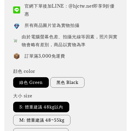
price
官網下單後加LINE：@hjctw.net即享9折優
惠
所有商品圖片皆為實物拍攝
由於電腦螢幕色差、拍攝光線等因素，照片與實
物會略有差別，商品以實物為準
訂單滿3,000免運費
顔色 color
綠色 Green
黑色 Black
大小 size
S: 體重建議 48kg以內
M: 體重建議 48~55kg