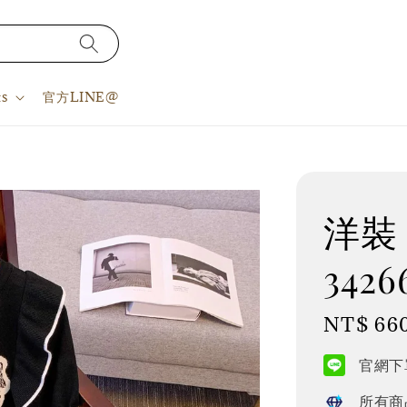
s
官方LINE@
洋裝 S
3426
Regular
NT$ 66
price
官網下單
所有商