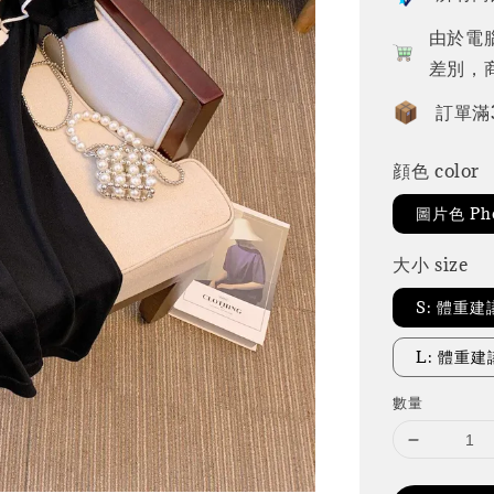
由於電
差別，
訂單滿
顔色 color
圖片色 Pho
大小 size
S: 體重建
L: 體重建議
數量