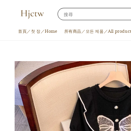
搜尋
首頁／첫 장／Home
所有商品／모든 제품／All product