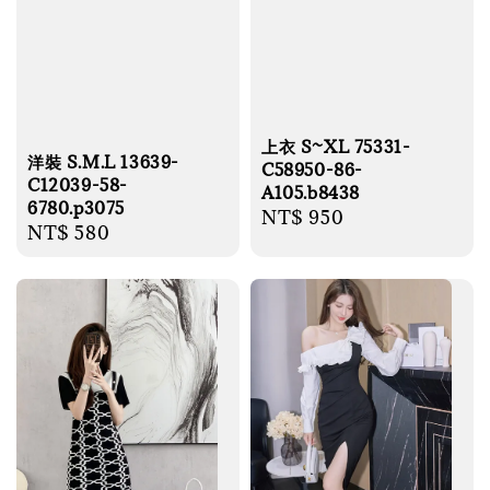
上衣 S~XL 75331-
洋裝 S.M.L 13639-
C58950-86-
C12039-58-
A105.b8438
6780.p3075
Regular
NT$ 950
Regular
NT$ 580
price
price