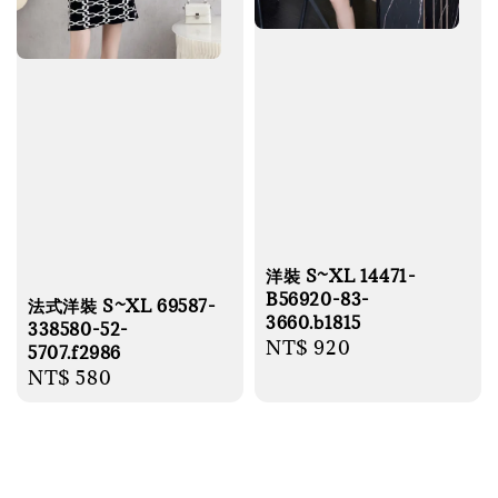
洋裝 S~XL 14471-
B56920-83-
法式洋裝 S~XL 69587-
3660.b1815
338580-52-
Regular
NT$ 920
5707.f2986
price
Regular
NT$ 580
price