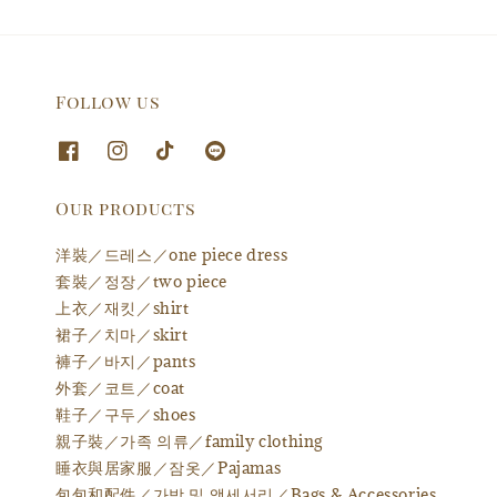
Follow us
Our products
洋裝／드레스／one piece dress
套裝／정장／two piece
上衣／재킷／shirt
裙子／치마／skirt
褲子／바지／pants
外套／코트／coat
鞋子／구두／shoes
親子裝／가족 의류／family clothing
睡衣與居家服／잠옷／Pajamas
包包和配件／가방 및 액세서리／Bags & Accessories