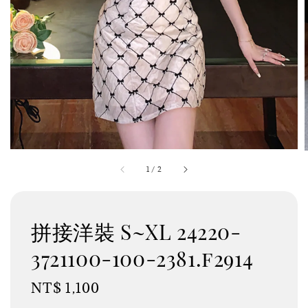
1
/
2
拼接洋裝 S~XL 24220-
3721100-100-2381.f2914
Regular
NT$ 1,100
price